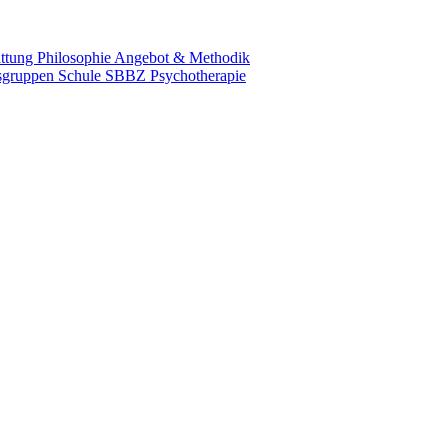
attung
Philosophie
Angebot & Methodik
sgruppen
Schule SBBZ
Psychotherapie