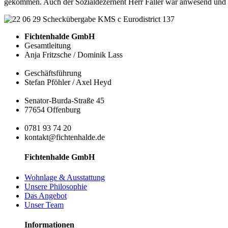
gekommen. Auch der Sozialdezernent Herr Faller war anwesend und h
Fichtenhalde GmbH
Gesamtleitung
Anja Fritzsche / Dominik Lass
Geschäftsführung
Stefan Pföhler / Axel Heyd
Senator-Burda-Straße 45
77654 Offenburg
0781 93 74 20
kontakt@fichtenhalde.de
Fichtenhalde GmbH
Wohnlage & Ausstattung
Unsere Philosophie
Das Angebot
Unser Team
Informationen